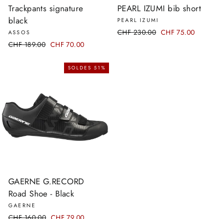
Trackpants signature
PEARL IZUMI bib short
black
PEARL IZUMI
Prix
CHF 230.00
Prix
CHF 75.00
ASSOS
régulier
réduit
Prix
CHF 189.00
Prix
CHF 70.00
régulier
réduit
SOLDES 51%
GAERNE G.RECORD
Road Shoe - Black
GAERNE
Prix
CHF 160.00
Prix
CHF 79.00