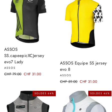
ASSOS
SS.capeepicXCJersey
evo7 Lady
ASSOS Equipe SS jersey
ASSOS
evo 8
Prix
CHF 79.00
Prix
CHF 31.00
ASSOS
régulier
réduit
Prix
CHF 59.00
Prix
CHF 31.00
régulier
réduit
SOLDES 64%
SOLDES 46%