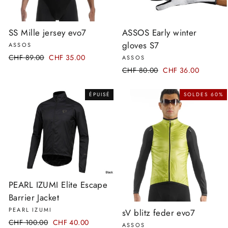
SS Mille jersey evo7
ASSOS Early winter
gloves S7
ASSOS
Prix
CHF 89.00
Prix
CHF 35.00
ASSOS
régulier
réduit
Prix
CHF 80.00
Prix
CHF 36.00
régulier
réduit
ÉPUISÉ
SOLDES 60%
PEARL IZUMI Elite Escape
Barrier Jacket
PEARL IZUMI
sV blitz feder evo7
Prix
CHF 100.00
Prix
CHF 40.00
ASSOS