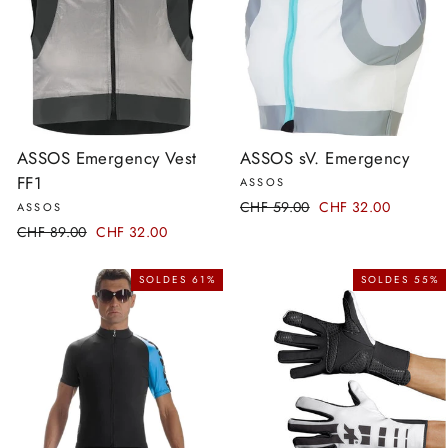
ASSOS Emergency Vest
ASSOS sV. Emergency
FF1
ASSOS
Prix
CHF 59.00
Prix
CHF 32.00
ASSOS
régulier
réduit
Prix
CHF 89.00
Prix
CHF 32.00
régulier
réduit
SOLDES 61%
SOLDES 55%