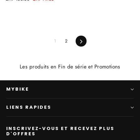
régulier
réduit
1
2
Suivant
Les produits en Fin de série et Promotions
MYBIKE
LIENS RAPIDES
INSCRIVEZ-VOUS ET RECEVEZ PLUS
D'OFFRES