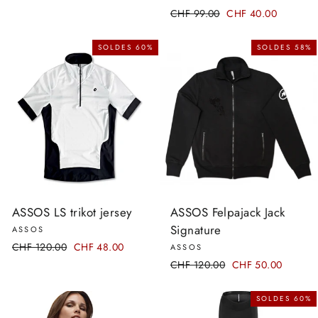
régulier
réduit
Prix
CHF 99.00
Prix
CHF 40.00
régulier
réduit
SOLDES 60%
SOLDES 58%
ASSOS LS trikot jersey
ASSOS Felpajack Jack
Signature
ASSOS
Prix
CHF 120.00
Prix
CHF 48.00
ASSOS
régulier
réduit
Prix
CHF 120.00
Prix
CHF 50.00
régulier
réduit
SOLDES 60%