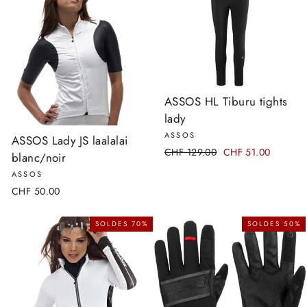
ASSOS HL Tiburu tights
lady
ASSOS
ASSOS Lady JS laalalai
Prix
CHF 129.00
Prix
CHF 51.00
blanc/noir
régulier
réduit
ASSOS
CHF 50.00
SOLDES 70%
SOLDES 50%