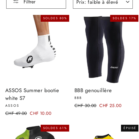
Filtrer
SOLDES 80%
SOLDES 17%
ASSOS Summer bootie
BBB genouillère
white S7
BBB
Prix
CHF 30.00
Prix
CHF 25.00
ASSOS
régulier
réduit
Prix
CHF 49.00
Prix
CHF 10.00
régulier
réduit
SOLDES 61%
ÉPUISÉ