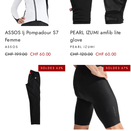
ASSOS Ij Pompadour S7
PEARL IZUMI amfib lite
Femme
glove
ASSOS
PEARL IZUMI
Prix
CHF 199.00
Prix
CHF 60.00
Prix
CHF 120.00
Prix
CHF 60.00
régulier
réduit
régulier
réduit
SOLDES 63%
SOLDES 67%