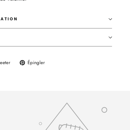
MATION
Tweeter
Épingler
eeter
Épingler
sur
sur
k
Twitter
Pinterest