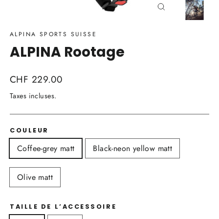
Fermer
(Esc)
ALPINA SPORTS SUISSE
ALPINA Rootage
Prix
CHF 229.00
régulier
Taxes incluses.
COULEUR
Coffee-grey matt
Black-neon yellow matt
Olive matt
TAILLE DE L’ACCESSOIRE