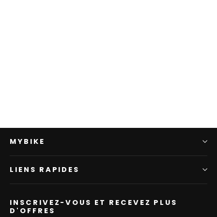
ALPINA Rootage
ALPINA SPORTS SUISSE
CHF 229.00
MYBIKE
LIENS RAPIDES
INSCRIVEZ-VOUS ET RECEVEZ PLUS
D'OFFRES