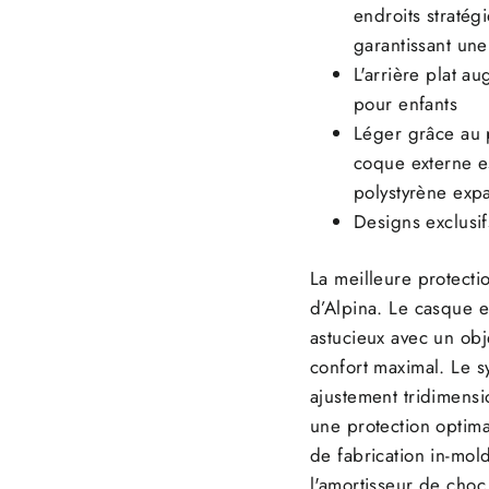
endroits stratég
garantissant une
L'arrière plat a
pour enfants
Léger grâce au 
coque externe e
polystyrène exp
Designs exclusif
La meilleure protectio
d’Alpina. Le casque 
astucieux avec un ob
confort maximal. Le 
ajustement tridimensio
une protection optim
de fabrication in-mol
l'amortisseur de choc