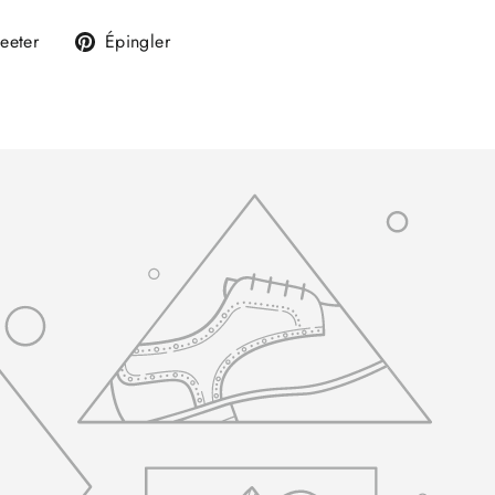
Tweeter
Épingler
eeter
Épingler
sur
sur
k
Twitter
Pinterest