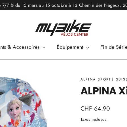
ne 7/7 & du 15 mars au 15 octobre à 13 Chemin des Nageux, 
ts & Accessoires
Équipement
Fin de Séri
ALPINA SPORTS SUIS
ALPINA X
Prix
CHF 64.90
régulier
Taxes incluses.