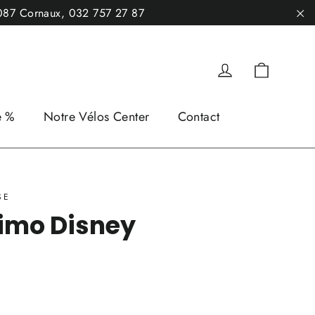
2087 Cornaux, 032 757 27 87
"F
Panier
Se connecter
e %
Notre Vélos Center
Contact
SE
imo Disney