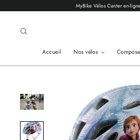
Passer
MyBike Vélos Center en-lig
au
contenu
Rechercher
Accueil
Nos vélos
Composan