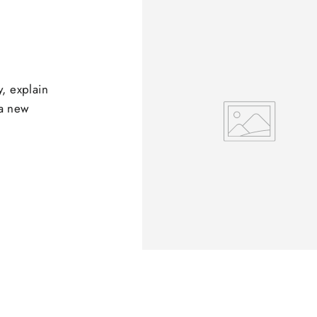
y, explain
 a new