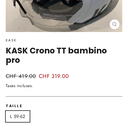
Ferm
(Esc)
KASK
KASK Crono TT bambino
pro
Prix
CHF 419.00
Prix
CHF 319.00
régulier
réduit
Taxes incluses.
TAILLE
L 59-62