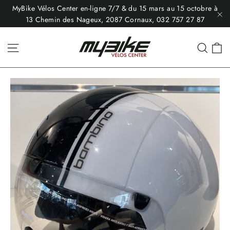
Passer
MyBike Vélos Center en-ligne 7/7 & du 15 mars au 15 octobre à
au
13 Chemin des Nageux, 2087 Cornaux, 032 757 27 87
"F
contenu
P
Navigation
Rech