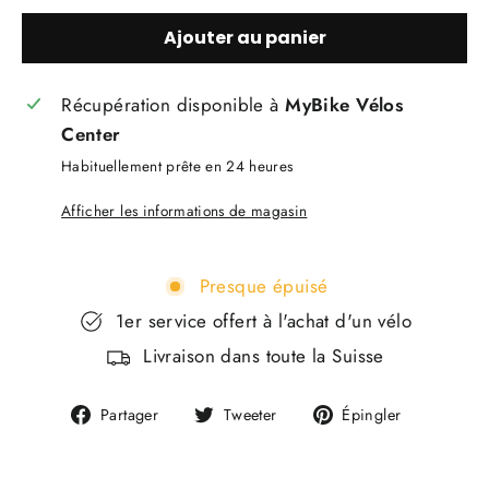
Ajouter au panier
Récupération disponible à
MyBike Vélos
Center
Habituellement prête en 24 heures
Afficher les informations de magasin
Presque épuisé
1er service offert à l'achat d'un vélo
Livraison dans toute la Suisse
Partager
Tweeter
Épingler
Partager
Tweeter
Épingler
sur
sur
sur
Facebook
Twitter
Pinterest