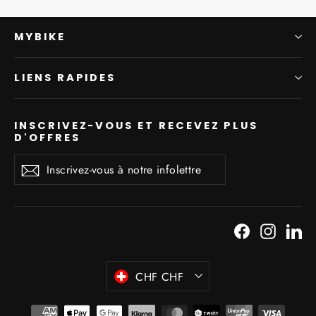
MYBIKE
LIENS RAPIDES
INSCRIVEZ-VOUS ET RECEVEZ PLUS
D'OFFRES
Inscrivez-
S'inscrire
vous
à
notre
infolettre
Facebook
Instagr
Li
Devise
CHF CHF