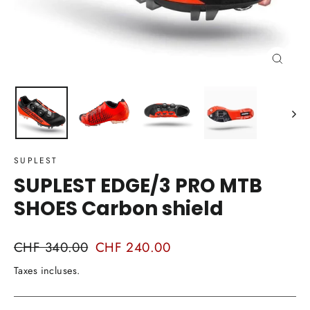
Ferm
(Esc)
SUPLEST
SUPLEST EDGE/3 PRO MTB
SHOES Carbon shield
Prix
CHF 340.00
Prix
CHF 240.00
régulier
réduit
Taxes incluses.