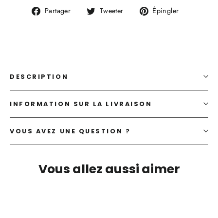
Partager
Tweeter
Épingler
Partager
Tweeter
Épingler
sur
sur
sur
Facebook
Twitter
Pinterest
DESCRIPTION
INFORMATION SUR LA LIVRAISON
VOUS AVEZ UNE QUESTION ?
Vous allez aussi aimer
SOLDES 29%